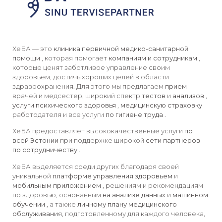
ХеБА — это
клиника первичной медико-санитарной
помощи
, которая помогает
компаниям и сотрудникам
,
которые ценят заботливое управление своим
здоровьем, достичь хороших целей в области
здравоохранения. Для этого мы предлагаем
прием
врачей и медсестер, широкий спектр
тестов
и
анализов
,
услуги психического здоровья
,
медицинскую страховку
работодателя и все услуги
по гигиене труда
.
ХеБА предоставляет высококачественные услуги
по
всей Эстонии
при поддержке широкой
сети партнеров
по сотрудничеству
.
ХеБА выделяется среди других благодаря своей
уникальной
платформе управления здоровьем
и
мобильным приложением
, решениям и рекомендациям
по здоровью, основанным
на анализе данных
и
машинном
обучении
, а также
личному плану медицинского
обслуживания,
подготовленному для каждого человека,